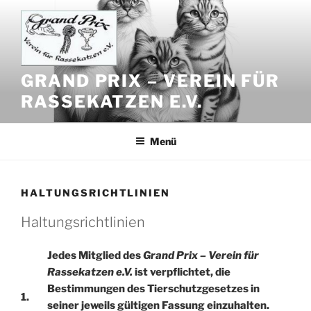
Zum
Inhalt
springen
GRAND PRIX – VEREIN FÜR
RASSEKATZEN E.V.
Menü
HALTUNGSRICHTLINIEN
Haltungsrichtlinien
Jedes Mitglied des
Grand Prix – Verein für
Rassekatzen e.V.
ist verpflichtet, die
Bestimmungen des Tierschutzgesetzes in
1.
seiner jeweils gültigen Fassung einzuhalten.