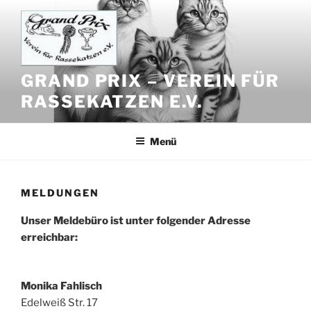
Zum
Inhalt
springen
GRAND PRIX – VEREIN FÜR
RASSEKATZEN E.V.
Menü
MELDUNGEN
Unser Meldebüro ist unter folgender Adresse
erreichbar:
Monika Fahlisch
Edelweiß Str. 17